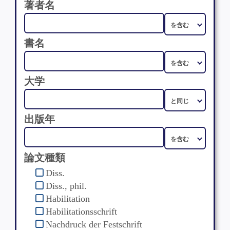
著者名
書名
大学
出版年
論文種類
Diss.
Diss., phil.
Habilitation
Habilitationsschrift
Nachdruck der Festschrift