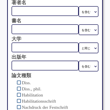
著者名
書名
大学
出版年
論文種類
Diss.
Diss., phil.
Habilitation
Habilitationsschrift
Nachdruck der Festschrift