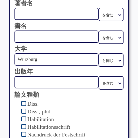
著者名
書名
大学
出版年
論文種類
Diss.
Diss., phil.
Habilitation
Habilitationsschrift
Nachdruck der Festschrift