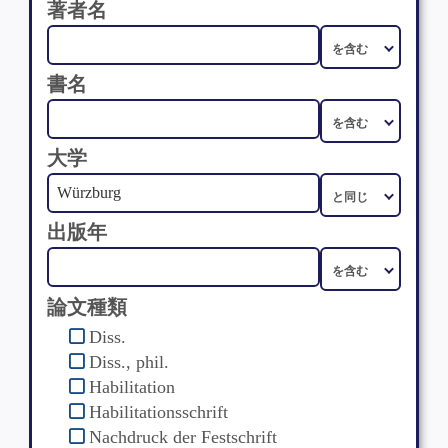
著者名
書名
大学
出版年
論文種類
Diss.
Diss., phil.
Habilitation
Habilitationsschrift
Nachdruck der Festschrift