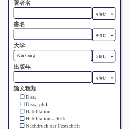
著者名
書名
大学
出版年
論文種類
Diss.
Diss., phil.
Habilitation
Habilitationsschrift
Nachdruck der Festschrift