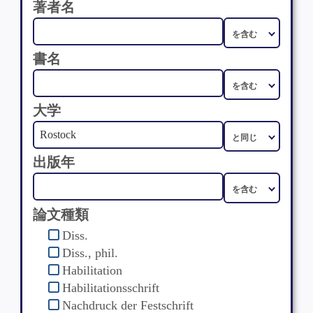
著者名
書名
大学
出版年
論文種類
Diss.
Diss., phil.
Habilitation
Habilitationsschrift
Nachdruck der Festschrift