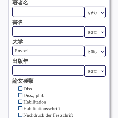
著者名
書名
大学
出版年
論文種類
Diss.
Diss., phil.
Habilitation
Habilitationsschrift
Nachdruck der Festschrift