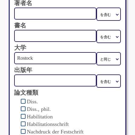
著者名
書名
大学
出版年
論文種類
Diss.
Diss., phil.
Habilitation
Habilitationsschrift
Nachdruck der Festschrift