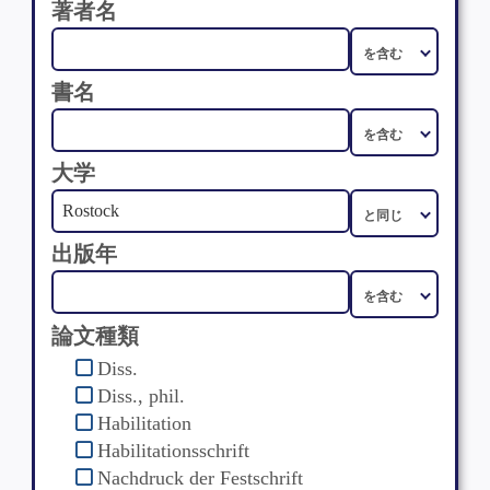
著者名
書名
大学
出版年
論文種類
Diss.
Diss., phil.
Habilitation
Habilitationsschrift
Nachdruck der Festschrift