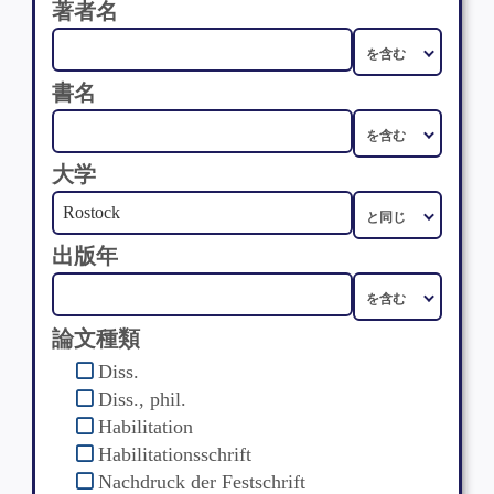
著者名
書名
大学
出版年
論文種類
Diss.
Diss., phil.
Habilitation
Habilitationsschrift
Nachdruck der Festschrift