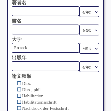
著者名
書名
大学
出版年
論文種類
Diss.
Diss., phil.
Habilitation
Habilitationsschrift
Nachdruck der Festschrift