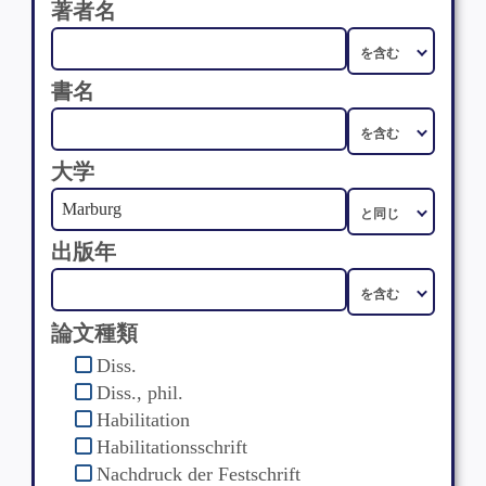
著者名
書名
大学
出版年
論文種類
Diss.
Diss., phil.
Habilitation
Habilitationsschrift
Nachdruck der Festschrift