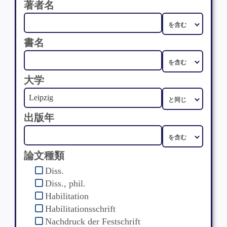
著者名
書名
大学
出版年
論文種類
Diss.
Diss., phil.
Habilitation
Habilitationsschrift
Nachdruck der Festschrift