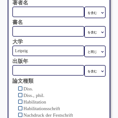
著者名
書名
大学
出版年
論文種類
Diss.
Diss., phil.
Habilitation
Habilitationsschrift
Nachdruck der Festschrift