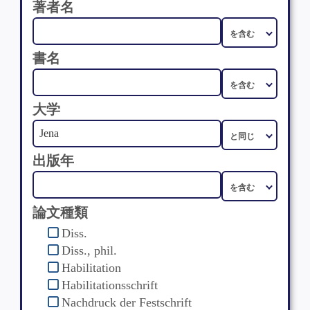
著者名
書名
大学
出版年
論文種類
Diss.
Diss., phil.
Habilitation
Habilitationsschrift
Nachdruck der Festschrift