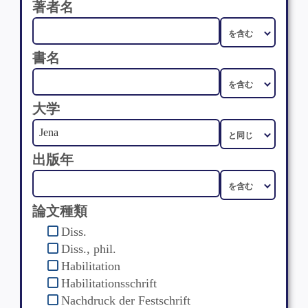
著者名
書名
大学
出版年
論文種類
Diss.
Diss., phil.
Habilitation
Habilitationsschrift
Nachdruck der Festschrift