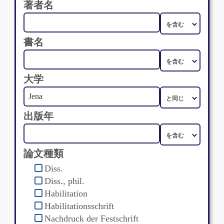
著者名
書名
大学
出版年
論文種類
Diss.
Diss., phil.
Habilitation
Habilitationsschrift
Nachdruck der Festschrift