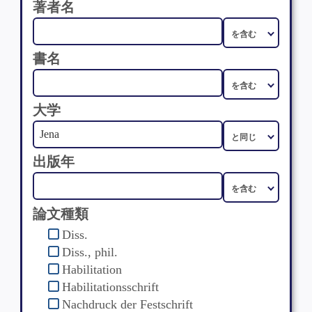
著者名
書名
大学
出版年
論文種類
Diss.
Diss., phil.
Habilitation
Habilitationsschrift
Nachdruck der Festschrift