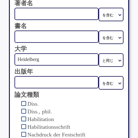
著者名
書名
大学
出版年
論文種類
Diss.
Diss., phil.
Habilitation
Habilitationsschrift
Nachdruck der Festschrift