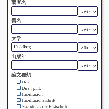
著者名
書名
大学
出版年
論文種類
Diss.
Diss., phil.
Habilitation
Habilitationsschrift
Nachdruck der Festschrift