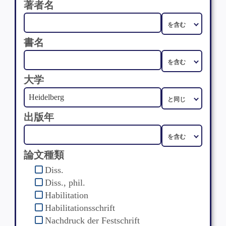
著者名
書名
大学
出版年
論文種類
Diss.
Diss., phil.
Habilitation
Habilitationsschrift
Nachdruck der Festschrift