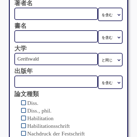
著者名
書名
大学
出版年
論文種類
Diss.
Diss., phil.
Habilitation
Habilitationsschrift
Nachdruck der Festschrift