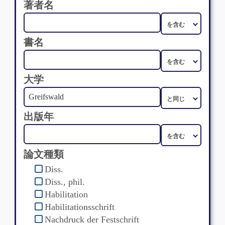
著者名
書名
大学
出版年
論文種類
Diss.
Diss., phil.
Habilitation
Habilitationsschrift
Nachdruck der Festschrift