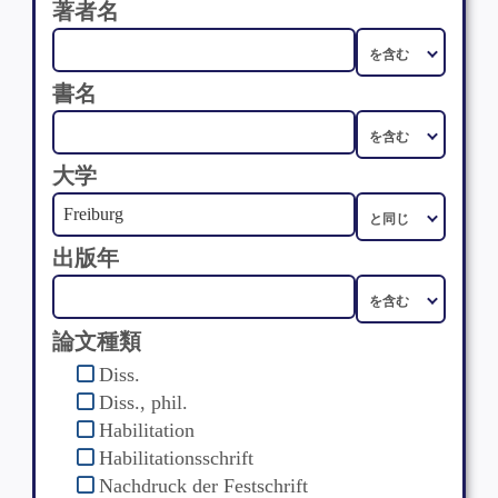
著者名
書名
大学
出版年
論文種類
Diss.
Diss., phil.
Habilitation
Habilitationsschrift
Nachdruck der Festschrift