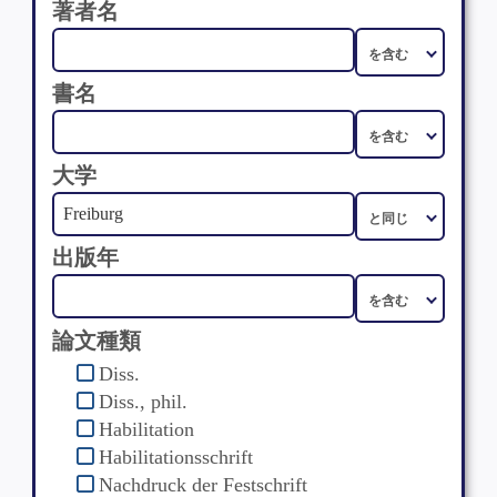
著者名
書名
大学
出版年
論文種類
Diss.
Diss., phil.
Habilitation
Habilitationsschrift
Nachdruck der Festschrift