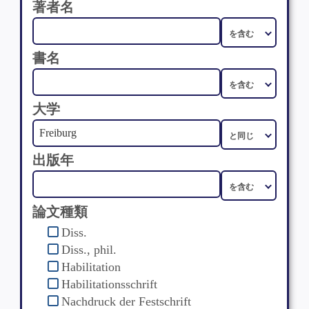
著者名
書名
大学
出版年
論文種類
Diss.
Diss., phil.
Habilitation
Habilitationsschrift
Nachdruck der Festschrift