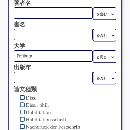
著者名
書名
大学
出版年
論文種類
Diss.
Diss., phil.
Habilitation
Habilitationsschrift
Nachdruck der Festschrift