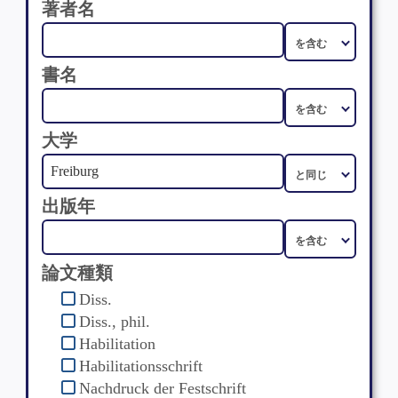
著者名
書名
大学
出版年
論文種類
Diss.
Diss., phil.
Habilitation
Habilitationsschrift
Nachdruck der Festschrift