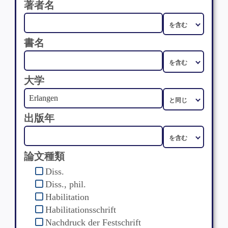
著者名
書名
大学
出版年
論文種類
Diss.
Diss., phil.
Habilitation
Habilitationsschrift
Nachdruck der Festschrift