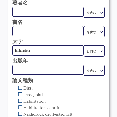
著者名
書名
大学
出版年
論文種類
Diss.
Diss., phil.
Habilitation
Habilitationsschrift
Nachdruck der Festschrift