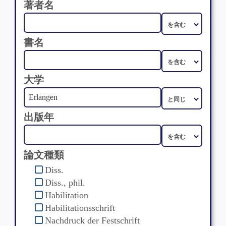
著者名
書名
大学
出版年
論文種類
Diss.
Diss., phil.
Habilitation
Habilitationsschrift
Nachdruck der Festschrift