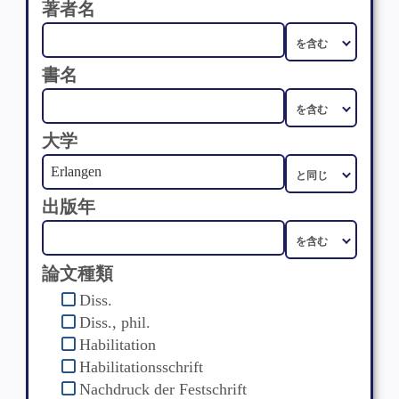
著者名
書名
大学
出版年
論文種類
Diss.
Diss., phil.
Habilitation
Habilitationsschrift
Nachdruck der Festschrift