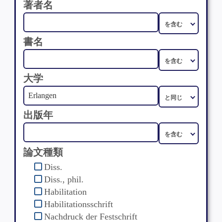
著者名
書名
大学
出版年
論文種類
Diss.
Diss., phil.
Habilitation
Habilitationsschrift
Nachdruck der Festschrift