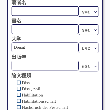
著者名
書名
大学
出版年
論文種類
Diss.
Diss., phil.
Habilitation
Habilitationsschrift
Nachdruck der Festschrift