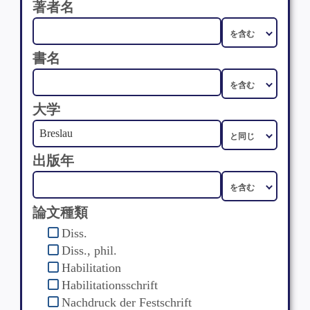
著者名
書名
大学
出版年
論文種類
Diss.
Diss., phil.
Habilitation
Habilitationsschrift
Nachdruck der Festschrift