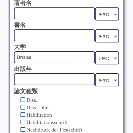
著者名
書名
大学
出版年
論文種類
Diss.
Diss., phil.
Habilitation
Habilitationsschrift
Nachdruck der Festschrift