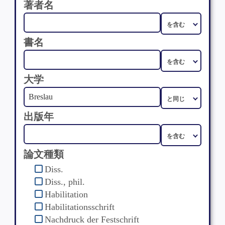
著者名
書名
大学
出版年
論文種類
Diss.
Diss., phil.
Habilitation
Habilitationsschrift
Nachdruck der Festschrift