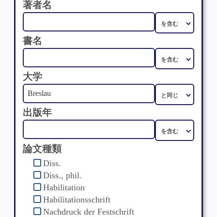
著者名
書名
大学
出版年
論文種類
Diss.
Diss., phil.
Habilitation
Habilitationsschrift
Nachdruck der Festschrift