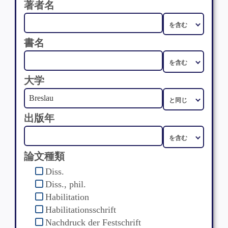
著者名
書名
大学
出版年
論文種類
Diss.
Diss., phil.
Habilitation
Habilitationsschrift
Nachdruck der Festschrift