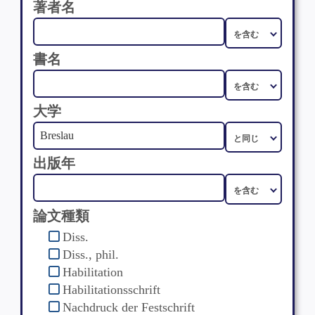
著者名
書名
大学
出版年
論文種類
Diss.
Diss., phil.
Habilitation
Habilitationsschrift
Nachdruck der Festschrift