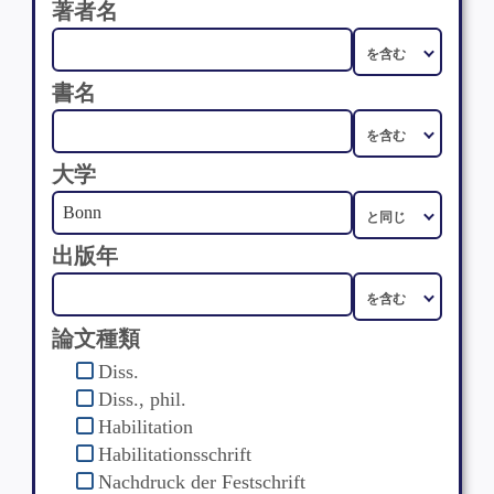
著者名
書名
大学
出版年
論文種類
Diss.
Diss., phil.
Habilitation
Habilitationsschrift
Nachdruck der Festschrift