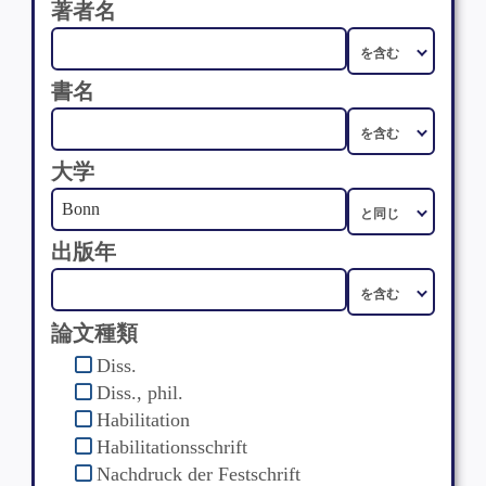
著者名
書名
大学
出版年
論文種類
Diss.
Diss., phil.
Habilitation
Habilitationsschrift
Nachdruck der Festschrift