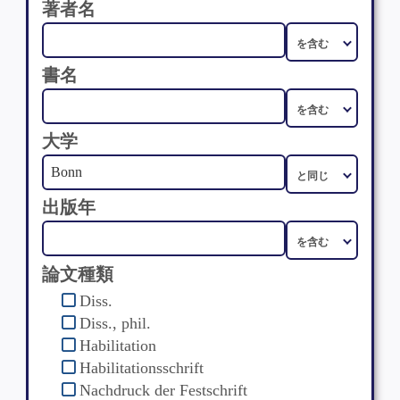
著者名
書名
大学
出版年
論文種類
Diss.
Diss., phil.
Habilitation
Habilitationsschrift
Nachdruck der Festschrift