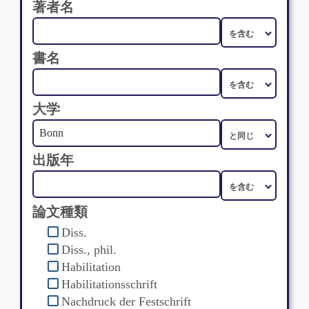
著者名
書名
大学
出版年
論文種類
Diss.
Diss., phil.
Habilitation
Habilitationsschrift
Nachdruck der Festschrift