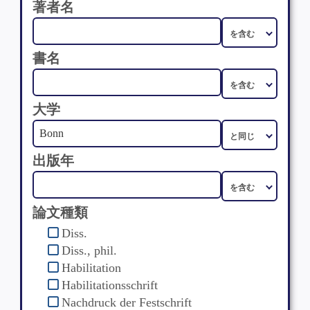
著者名
書名
大学
出版年
論文種類
Diss.
Diss., phil.
Habilitation
Habilitationsschrift
Nachdruck der Festschrift