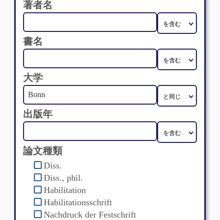
著者名
書名
大学
出版年
論文種類
Diss.
Diss., phil.
Habilitation
Habilitationsschrift
Nachdruck der Festschrift