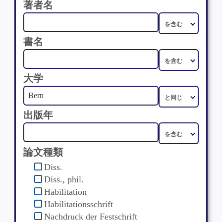
著者名
書名
大学
出版年
論文種類
Diss.
Diss., phil.
Habilitation
Habilitationsschrift
Nachdruck der Festschrift