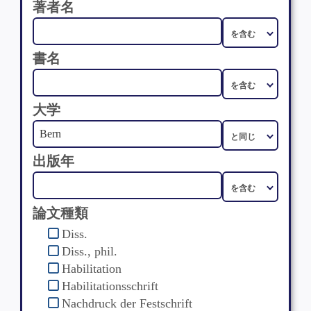
著者名
書名
大学
出版年
論文種類
Diss.
Diss., phil.
Habilitation
Habilitationsschrift
Nachdruck der Festschrift