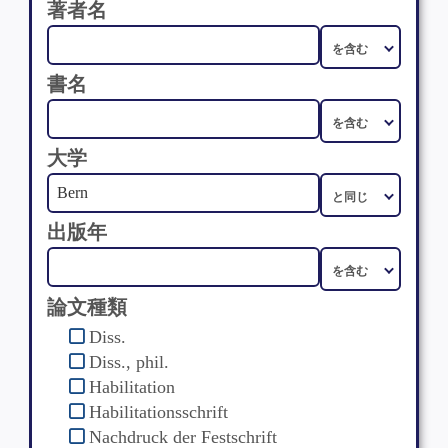
著者名
書名
大学
出版年
論文種類
Diss.
Diss., phil.
Habilitation
Habilitationsschrift
Nachdruck der Festschrift