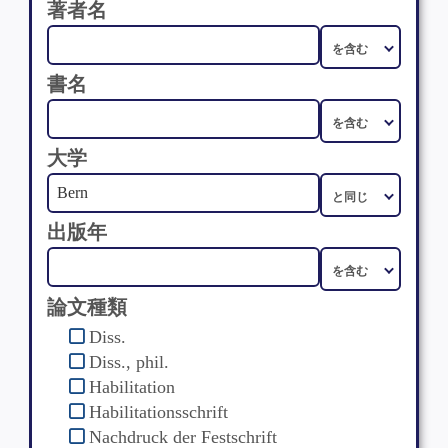
著者名
書名
大学
出版年
論文種類
Diss.
Diss., phil.
Habilitation
Habilitationsschrift
Nachdruck der Festschrift